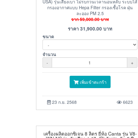
USA) รุ่นเสียงเบา ไม่รบกวนเวลานอนหลับ ระบบไส้
กรองอากาศแบบ Hepa Filter กรองเชื้อโรค ฝุ่น
ละออง PM 2.5
จาก
59,000.00
บาท
ราคา
31,900.00
บาท
ขนาด
จำนวน
-
+
เพิ่มเข้าตะกร้า
23 ก.ย. 2568
6623
เครื่องผลิตออกซิเจน 8 ลิตร ยี่ห้อ Canta รุ่น V8-