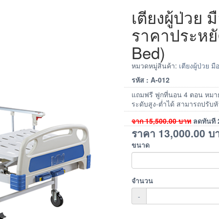
เตียงผู้ป่วย ม
ราคาประหยัด
Bed)
หมวดหมู่สินค้า:
เตียงผู้ป่วย ม
รหัส : A-012
แถมฟรี ฟูกที่นอน 4 ตอน หมายเ
ระดับสูง-ต่ำได้ สามารถปรับหั
จาก
15,500.00
บาท
ลดทันที
ราคา
13,000.00
บ
ขนาด
จำนวน
-