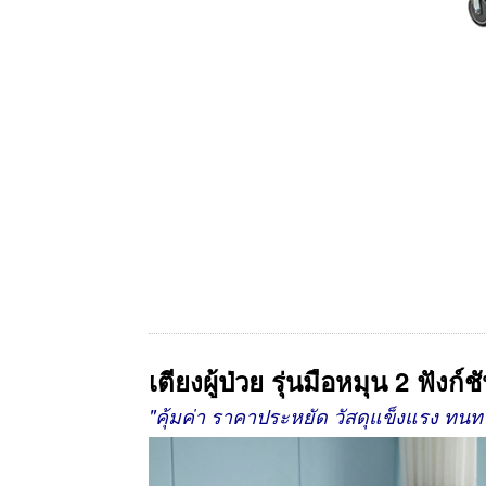
เตียงผู้ป่วย
รุ่น
มือหมุน 2 ฟังก์ช
"คุ้มค่า ราคาประหยัด วัสดุแข็งแรง ท