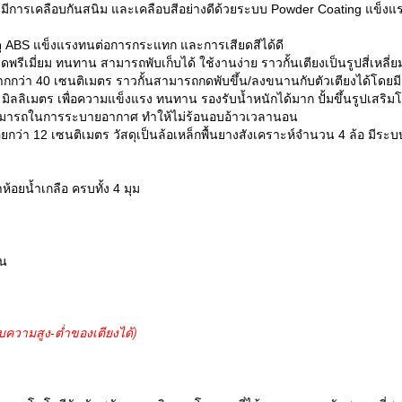
มีการเคลือบกันสนิม และเคลือบสีอย่างดีด้วยระบบ Powder Coating แข็งแ
ดุ ABS แข็งแรงทนต่อการกระแทก และการเสียดสีได้ดี
กรดพรีเมี่ยม ทนทาน สามารถพับเก็บได้ ใช้งานง่าย
ราวกั้นเตียงเป็นรูปสี่เหลี่
ากกว่า 40 เซนติเมตร
ราวกั้นสามารถกดพับขึ้น/ลงขนานกับตัวเตียงได้โดยมี
 มิลลิเมตร เพื่อความแข็งแรง ทนทาน
รองรับน้ำหนักได้มาก ปั้มขึ้นรูปเสริม
มสามารถในการระบายอากาศ ทำให้ไม่ร้อนอบอ้าวเวลานอน
้อยกว่า 12 เซนติเมตร
วัสดุเป็นล้อเหล็กพื้นยางสังเคราะห์จำนวน 4 ล้อ ม
ห้อยน้ำเกลือ ครบทั้ง 4 มุม
าน
บความสูง-ต่ำของเตียงได้)