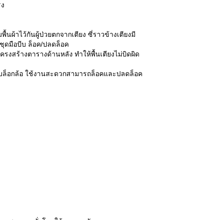
รง
ยมพื้นผ้าไว้กันผู้ป่วยตกจากเตียง ซี่ราวข้างเตียงมี
ชุดมือบีบ ล็อค/ปลดล็อค
โครงสร้างตารางด้านหลัง ทำให้พื้นเตียงไม่บิดผิด
ีระบบล็อกล้อ ใช้งานสะดวกสามารถล็อคและปลดล็อค