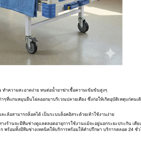
 ทำความสะอาดง่าย ทนต่อน้ำยาฆ่าเชื้อความเข้มข้นสูงๆ
ก่าๆที่แกนหมุนยื่นโผ่ลออกมาบริเวณปลายเตียง ซึ่งก่อให้เกิดอุบัติเหตุแก
ละล้อสามารถล็อคได้ เป็นระบบล็อคอิสระด้วยเท้าใช้งานง่าย
วยจากทางร้านจะมีทีมช่างดูแลตลอดอายุการใช้งานแม้จะอยู่นอกระยะประกัน เตีย
าร พร้อมทั้งมีทีมช่างเทคนิคให้บริการพร้อมให้คำปรึกษา บริการตลอด 24 ชั่