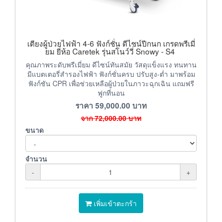
เตียงผู้ป่วยไฟฟ้า 4-6 ฟังก์ชั่น ดีไซน์ปีกนก เกรดพรีเมี่
ยม ยี่ห้อ Caretek รุ่นสโนว์วี่ Snowy - S4
คุณภาพระดับพรีเมี่ยม ดีไซน์ทันสมัย วัสดุแข็งแรง ทนทาน
มีแบตเตอรี่สำรองไฟฟ้า ฟังก์ชั่นครบ ปรับสูง-ต่ำ มาพร้อม
ฟังก์ชัน CPR เพื่อช่วยเหลือผู้ป่วยในภาวะฉุกเฉิน แถมฟรี
ฟูกที่นอน
ราคา
59,000.00
บาท
จาก
72,000.00
บาท
ขนาด
จำนวน
-
+
เพิ่มเข้าตะกร้า