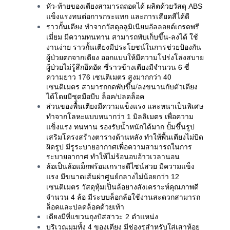
หัว-ท้ายของเตียงสามารถถอดได้ ผลิตด้วยวัสดุ ABS
แข็งแรงทนต่อการกระแทก และการเสียดสีได้ดี
ราวกั้นเตียง ทำจากวัสดุอลูมิเนียมอัลลอยด์เกรดพรี
เมี่ยม มีความทนทาน สามารถพับเก็บขึ้น-ลงได้ ใช้
ราวกั้นเตียงมีประโยชน์ในการช่วยป้องกัน
งานง่าย
ผู้ป่วยตกจากเตียง ออกแบบให้มีความโปร่งโล่งสบาย
ผู้ป่วยไม่รู้สึกอึดอัด ซี่ราวข้างเตียงมีจำนวน 6 ซี่
ความยาว 176 เซนติเมตร สูงมากกว่า 40
เซนติเมตร สามารถกดพับขึ้น/ลงขนานกับตัวเตียง
ได้โดยมีชุดมือบีบ ล็อค/ปลดล็อค
ส่วนของพื้นเตียงมีความแข็งแรง และหนาเป็นพิเศษ
ทำจากโลหะแบบหนากว่า 1 มิลลิเมตร เพื่อความ
รองรับน้ำหนักได้มาก ปั้มขึ้นรูป
แข็งแรง ทนทาน
เสริมโครงสร้างตารางด้านหลัง ทำให้พื้นเตียงไม่บิด
ผิดรูป มีรูระบายอากาศเพื่อความสามารถในการ
ระบายอากาศ ทำให้ไม่ร้อนอบอ้าวเวลานอน
ล้อเป็นล้อแม็กพร้อมเกราะดีไซน์สวย มีความแข็ง
แรง มีขนาดเส้นผ่าศูนย์กลางไม่น้อยกว่า 12
วัสดุหุ้มเป็นล้อยางสังเคราะห์คุณภาพดี
เซนติเมตร
จำนวน 4 ล้อ มีระบบล็อกล้อใช้งานสะดวกสามารถ
ล็อคและปลดล็อคด้วยเท้า
เตียงมีที่แขวนถุงปัสสาวะ 2 ตำแหน่ง
บริเวณมุมทั้ง 4 ของเตียง มีช่องรูสำหรับใส่เสาห้อย