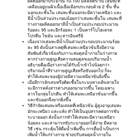
ผลิตออกมาประมาณ 10-100 มิลลิลิตร/วัน เสมหะที่
เคลือบอยู่บนผิวเนื้อเยื่อเมือกประกอบด้วย 2 ชั้น ชั้น
นอกและชั้นใน เสมหะชั้นนอกจะมีความเหนียว และ
มีน้ำเป็นส่วนประกอบน้อยกว่าเสมหะชั้นใน เสมหะที่
ร่างกายผลิตออกมามีน้ำเป็นส่วนประกอบประมาณ
ร้อยละ 95 และอีกร้อยละ 1 เป็นคาร์โบไฮเดรต
โปรตีน ไขมัน และสารอินทรีย์
เนื่องจากเสมหะมีน้ำเป็นส่วนประกอบประมาณร้อย
ละ 95 ดังนั้นสาเหตุที่เสมหะเหนียวข้นจึงมีความ
สัมพันธ์เกี่ยวข้องกับภาวะสมดุลน้ำภายในร่างกาย
หากร่างกายสูญเสียความสมดุลของปริมาณน้ำ
อธิบายคือเมื่อร่างกายได้รับน้ำเข้าไปน้อยกว่า
ปริมาณน้ำที่ร่างกายสูญเสียหรือขับออกไป ก็จะ
ทำให้เสมหะของผู้ป่วยมีความเหนียวข้นยิ่งขึ้น
เมื่อมีการอักเสบหรือติดเชื้อในระบบทางเดินหายใจ
จะมีการหลั่งสารต่างๆออกมามากขึ้น โดยเฉพาะ
สารในกลุ่มโปรตีน ทำให้เสมหะเหนียวข้นมากขึ้น
และขับออกจึงยากยิ่งขึ้น
วิธีกำจัดเสมหะหรือเสลดที่เหนียวข้น ผู้สูงอายุเสมหะ
มักจะเหนียว และแห้ง ทำให้เป็นอุปสรรคต่อการขับ
ระบายออก ดังนั้นการทำให้เสมหะมีความเหนียว
น้อยลง และสามารถขับระบายออกได้ง่าย มีหลาย
วิธี เช่น กระตุ้นให้ดื่มน้ำเพิ่มขึ้น การดื่มน้ำเป็นการ
เพิ่มน้ำให้แก่ร่างกาย ช่วยปรับสมดุลน้ำภายใน