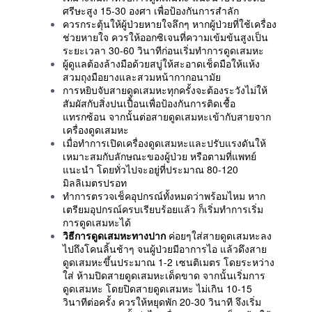
ศรีษะสูง 15-30 องศา เพื่อป้องกันการสำลัก
ควรกระตุ้นให้ผู้ป่วยหายใจลึกๆ หากผู้ป่วยที่ใช้เครื่อง
ช่วยหายใจ ควรให้ออกซิเจนที่ความเข้มข้นสูงเป็น
ระยะเวลา 30-60 วินาทีก่อนเริ่มทำการดูดเสมหะ
ผู้ดูแลต้องล้างมือด้วยสบู่ให้สะอาดเช็ดมือให้แห้ง
สวมถุงมือยางและสวมหน้ากากอนามัย
การหยิบจับสายดูดเสมหะทุกครั้งจะต้องระวังไม่ให้
สัมผัสกับสิ่งปนเปื้อนเพื่อป้องกันการติดเชื้อ
แทรกซ้อน จากนั้นต่อสายดูดเสมหะเข้ากับสายจาก
เครื่องดูดเสมหะ
เมื่อทำการเปิดเครื่องดูดเสมหะและปรับแรงดันให้
เหมาะสมกับลักษณะของผู้ป่วย หรือตามที่แพทย์
แนะนำ โดยทั่วไปจะอยู่ที่ประมาณ 80-120
มิลลิเมตรปรอท
ทำการตรวจเช็คอุปกรณ์ทั้งหมดว่าพร้อมไหม หาก
เตรียมอุปกรณ์ครบเรียบร้อยแล้ว ก็เริ่มทำการเริ่ม
การดูดเสมหะได้
วิธีการดูดเสมหะทางปาก
ค่อยๆใส่สายดูดเสมหะลง
ไปถึงโคนลิ้นช้าๆ จนผู้ป่วยมีอาการไอ แล้วดึงสาย
ดูดเสมหะขึ้นประมาณ 1-2 เซนติเมตร โดยระหว่าง
ใส่ ห้ามปิดสายดูดเสมหะเด็ดขาด จากนั้นเริ่มการ
ดูดเสมหะ โดยปิดสายดูดเสมหะ ไม่เกิน 10-15
วินาทีต่อครั้ง ควรให้หยุดพัก 20-30 วินาที จึงเริ่ม