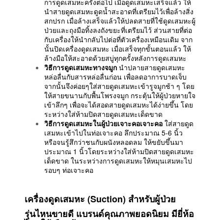
การดูดเสมหะครั้งต่อไป เมื่อดูดเสมหะเสร็จแล้ว ให้
นำสายดูดเสมหะดูดน้ำสะอาดที่เตรียมไว้เพื่อล้างสิ่ง
สกปรก เมื่อล้างเสร็จแล้วให้ปลดสายที่ใช้ดูดเสมหะผู้
ป่วยและถุงมือทิ้งลงถังขยะที่เตรียมไว้ ส่วนสายที่ต่อ
กับเครื่องให้นำกลับไปต่อที่ตัวเครื่องเหมือนเดิม จาก
นั้นปิดเครื่องดูดเสมหะ เมื่อเสร็จทุกขั้นตอนแล้ว ให้
ล้างมือให้สะอาดด้วยสบู่ทุกครั้งหลังการดูดเสมหะ
วิธีการดูดเสมหะทางจมูก
นำปลายสายดูดเสมหะ
หล่อลื่นกับสารหล่อลื่นก่อน เพื่อลดอาการบาดเจ็บ
จากนั้นจึงค่อยๆใส่สายดูดเสมหะเข้ารูจมูกช้า ๆ โดย
ให้สายขนานกับพื้นโพรงจมูก กระตุ้นให้ผู้ป่วยหายใจ
เข้าลึกๆ เพื่อจะได้สอดสายดูดเสมหะได้ง่ายขึ้น โดย
ระหว่างใส่ห้ามปิดสายดูดเสมหะเด็ดขาด
วิธีการดูดเสมหะในผู้ป่วยเจาะคอเจาะคอ
ใส่สายดูด
เสมหะเข้าไปในท่อเจาะคอ ลึกประมาณ 5-6 นิ้ว
หรือจนรู้สึกว่าชนกับผนังหลอดลม ให้ขยับขึ้นมา
ประมาณ 1 นิ้วโดยระหว่างใส่ห้ามปิดสายดูดเสมหะ
เด็ดขาด ในระหว่างการดูดเสมหะให้หมุนเสมหะไป
รอบๆ ท่อเจาะคอ
เครื่องดูดเสมหะ (Suction) สำหรับผู้ป่วย
รุ่นไหนขายดี
แบรนด์คุณภาพยอดนิยม มียี่ห้อ