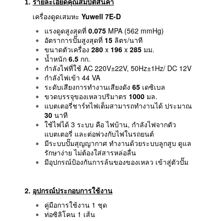
1.
รายละเอียดคุณสมบัติสินค้า
เครื่องดูดเสมหะ
Yuwell
7E-D
แรงดูดสูงสุดที่
0.075
MPA (562 mmHg)
อัตราการปั๊มสูงสุดที่
15
ลิตร/นาที
ขนาดตัวเครื่อง
280
x
196
x
285
มม.
น้ำหนัก
6.5
กก.
กำลังไฟที่ใช้ AC 220V±22V, 50Hz±1Hz/ DC 12V
กำลังไฟเข้า 44 VA
ระดับเสียงการทำงานเสียงดัง
65
เดซิเบล
ขวดบรรจุของเหลวปริมาตร
1000
มล.
แบตเตอรี่ชาร์ทไฟเต็มสามารถทำงานได้ ประมาณ
30
นาที
ใช้ไฟได้ 3 ระบบ คือ ไฟบ้าน, กำลังไฟจากตัว
แบตเตอรี่ และต่อพ่วงกับไฟในรถยนต์
มีระบบปั๊มสุญญากาศ ทำงานด้วยระบบลูกสูบ ดูแล
รักษาง่าย ไม่ต้องใส่สารหล่อลื่น
มีอุปกรณ์ป้องกันการล้นของของเหลว เข้าสู่ตัวปั๊ม
2.
อุปกรณ์ประกอบการใช้งาน
คู่มือการใช้งาน 1 ชุด
ท่อซิลิโคน 1 เส้น