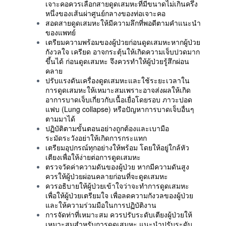
เจาะคอควรเลือกสายดูดเสมหะที่มีขนาดไม่เกินครึ่ง
หนึ่งของเส้นผ่าศูนย์กลางของท่อเจาะคอ
สอดสายดูดเสมหะให้มีความลึกที่พอดีตามคำแนะนำ
ของแพทย์
เตรียมความพร้อมของผู้ป่วยก่อนดูดเสมหะหากผู้ป่วย
กังวลใจ เครียด อาจกระตุ้นให้เกิดความเจ็บปวดมาก
ขึ้นได้ ก่อนดูดเสมหะ จึงควรทำให้ผู้ป่วยรู้สึกผ่อน
คลาย
ปรับแรงดันเครื่องดูดเสมหะและใช้ระยะเวลาใน
การดูดเสมหะให้เหมาะสมเพราะอาจส่งผลให้เกิด
อาการบาดเจ็บเกี่ยวกับเนื้อเยื่อโดยรอบ ภาวะปอด
แฟบ (Lung collapse) หรือปัญหาการบาดเจ็บอื่นๆ
ตามมาได้
ปฏิบัติตามขั้นตอนอย่างถูกต้องและเบามือ
ระมัดระวังอย่าให้เกิดการกระแทก
เตรียมอุปกรณ์ทุกอย่างให้พร้อม โดยให้อยู่ใกล้หัว
เตียงเพื่อให้ง่ายต่อการดูดเสมหะ
ตรวจวัดค่าความดันของผู้ป่วย หากมีความดันสูง
ควรให้ผู้ป่วยผ่อนคลายก่อนที่จะดูดเสมหะ
ควรอธิบายให้ผู้ป่วยเข้าใจว่าจะทำการดูดเสมหะ
เพื่อให้ผู้ป่วยเตรียมใจ เพื่อลดความกังวลของผู้ป่วย
และให้ความร่วมมือในการปฏิบัติงาน
การจัดท่าที่เหมาะสม ควรปรับระดับเตียงผู้ป่วยให้
เหมาะสมสำหรับการดูดเสมหะ แนะนำปรับระดับ