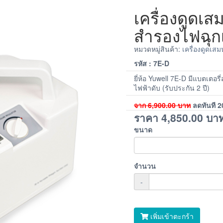
เครื่องดูดเสม
สำรองไฟฉุกเ
หมวดหมู่สินค้า:
เครื่องดูดเส
รหัส : 7E-D
ยี่ห้อ Yuwell 7E-D มีแบตเตอ
ไฟฟ้าดับ (รับประกัน 2 ปี)
จาก
6,900.00
บาท
ลดทันที
2
ราคา
4,850.00
บา
ขนาด
จำนวน
-
เพิ่มเข้าตะกร้า