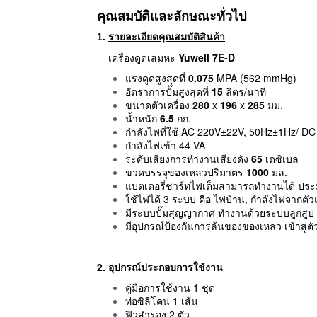
คุณสมบัติและลักษณะทั่วไป
1.
รายละเอียดคุณสมบัติสินค้า
เครื่องดูดเสมหะ
Yuwell
7E-D
แรงดูดสูงสุดที่
0.075
MPA (562 mmHg)
อัตราการปั๊มสูงสุดที่
15
ลิตร/นาที
ขนาดตัวเครื่อง
280
x
196
x
285
มม.
น้ำหนัก
6.5
กก.
กำลังไฟที่ใช้ AC 220V±22V, 50Hz±1Hz/ DC
กำลังไฟเข้า 44 VA
ระดับเสียงการทำงานเสียงดัง
65
เดซิเบล
ขวดบรรจุของเหลวปริมาตร
1000
มล.
แบตเตอรี่ชาร์ทไฟเต็มสามารถทำงานได้ ป
ใช้ไฟได้ 3 ระบบ คือ ไฟบ้าน, กำลังไฟจากตัว
มีระบบปั๊มสุญญากาศ ทำงานด้วยระบบลูกสูบ ดู
มีอุปกรณ์ป้องกันการล้นของของเหลว เข้าสู่ตัว
2.
อุปกรณ์ประกอบการใช้งาน
คู่มือการใช้งาน 1 ชุด
ท่อซิลิโคน 1 เส้น
ฟิวสำรอง 2 ตัว