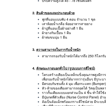
ปรับความสูงได้ 45 - 78 เซนติเมตร
2.
สินค้าของแถมประกอบด้วย
ฟูกที่นอนแบบพับ 4 ตอน จำนวน 1 ชุด
เสาห้อยน้ำเกลือ ห้อยอาหารสายยาง
ผ้าปูที่นอนเนื้อผ้าอย่างดี 1 ผืน
ผ้ายางกันเปื้อน 1 ผืน
ผ้าห่มขนนุ่ม 1 ผืน
3.
ความสามารถในการรับน้ำหนัก
สามารถรองรับน้ำหนักได้มากถึง 250 กิโลกรั
4.
ลักษณะภายนอกทั่วไป (รูปแบบการดีไซน์
)
โครงสร้างเตียงเป็นเหล็กแข็งคุณภาพสูงมีก
เพื่อรองรับน้ำหนักได้มากกว่ารุ่นอื่นๆ มีร
มีครอบกันชนทั้ง 4 มุม เพื่อกระแทก (Bumpe
หัว-ท้ายของเตียงสามารถถอดได้ วัสดุเป็นพ
ราวกั้นเตียงแบบแยกส่วนเป็น 4 ชิ้น ทำให้
มีปุ่มกดที่ตัวเตียง (Nurse Control Panel)
ล้อเป็นล้อแม็กพร้อมเกราะดีไซน์สวย มีระบบ