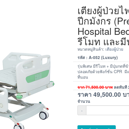
เตียงผู้ป่วยไฟ
ปีกมังกร (P
Hospital Be
รีโมท และมีป
หมวดหมู่สินค้า:
เตียงผู้ป่วย
รหัส : A-052 (Luxury)
รุ่นพิเศษ มีรีโมท + มีปุ่มกดที
ปลอดภัยด้วยฟังก์ชั่น CPR มี
ที่นอน
จาก
71,500.00
บาท
ลดทันที
ราคา
49,500.00
บ
จำนวน
-