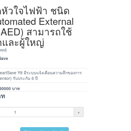
กหัวใจไฟฟ้า ชนิด
utomated External
r, AED) สามารถใช้
กและผู้ใหญ่
พทย์
tSave
่น HeartSave Y8 มีระบบแจ้งเตือนความลึกของการ
ensor) รับประกัน 6 ปี
30000
บาท
าท
+