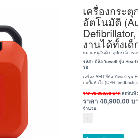
เครื่องกระตุ
อัตโนมัติ (A
Defibrillato
งานได้ทั้งเด็
หมวดหมู่สินค้า:
อุปกรณ์การแ
รหัส : ยี่ห้อ Yuwell รุ่น Hear
Y8
เครื่อง AED ยี่ห้อ Yuwell รุ
กดปั๊มหัวใจ (CPR feedback s
จาก
78,900.00
บาท
ลดทันที
ราคา
48,900.00
บ
จำนวน
-