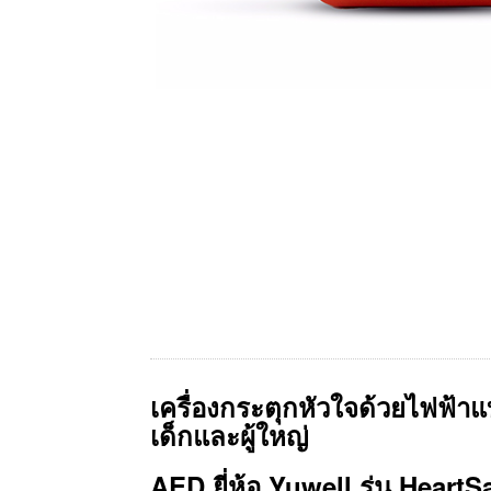
เครื่องกระตุกหัวใจด้วยไฟฟ้าแ
เด็กและผู้ใหญ่
AED ยี่ห้อ Yuwell รุ่น HeartS