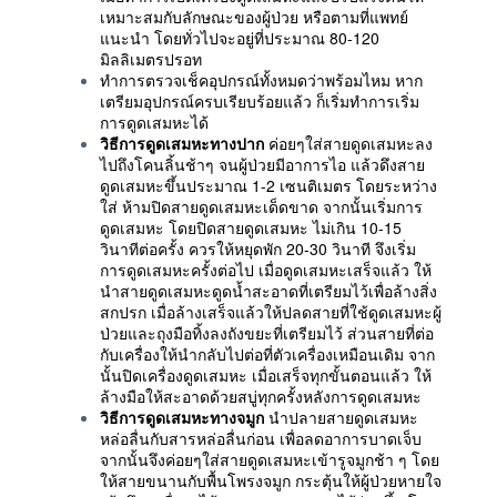
เหมาะสมกับลักษณะของผู้ป่วย หรือตามที่แพทย์
แนะนำ โดยทั่วไปจะอยู่ที่ประมาณ 80-120
มิลลิเมตรปรอท
ทำการตรวจเช็คอุปกรณ์ทั้งหมดว่าพร้อมไหม หาก
เตรียมอุปกรณ์ครบเรียบร้อยแล้ว ก็เริ่มทำการเริ่ม
การดูดเสมหะได้
วิธีการดูดเสมหะทางปาก
ค่อยๆใส่สายดูดเสมหะลง
ไปถึงโคนลิ้นช้าๆ จนผู้ป่วยมีอาการไอ แล้วดึงสาย
ดูดเสมหะขึ้นประมาณ 1-2 เซนติเมตร โดยระหว่าง
ใส่ ห้ามปิดสายดูดเสมหะเด็ดขาด จากนั้นเริ่มการ
ดูดเสมหะ โดยปิดสายดูดเสมหะ ไม่เกิน 10-15
วินาทีต่อครั้ง ควรให้หยุดพัก 20-30 วินาที จึงเริ่ม
การดูดเสมหะครั้งต่อไป เมื่อดูดเสมหะเสร็จแล้ว ให้
นำสายดูดเสมหะดูดน้ำสะอาดที่เตรียมไว้เพื่อล้างสิ่ง
สกปรก เมื่อล้างเสร็จแล้วให้ปลดสายที่ใช้ดูดเสมหะผู้
ป่วยและถุงมือทิ้งลงถังขยะที่เตรียมไว้ ส่วนสายที่ต่อ
กับเครื่องให้นำกลับไปต่อที่ตัวเครื่องเหมือนเดิม จาก
นั้นปิดเครื่องดูดเสมหะ เมื่อเสร็จทุกขั้นตอนแล้ว ให้
ล้างมือให้สะอาดด้วยสบู่ทุกครั้งหลังการดูดเสมหะ
วิธีการดูดเสมหะทางจมูก
นำปลายสายดูดเสมหะ
หล่อลื่นกับสารหล่อลื่นก่อน เพื่อลดอาการบาดเจ็บ
จากนั้นจึงค่อยๆใส่สายดูดเสมหะเข้ารูจมูกช้า ๆ โดย
ให้สายขนานกับพื้นโพรงจมูก กระตุ้นให้ผู้ป่วยหายใจ