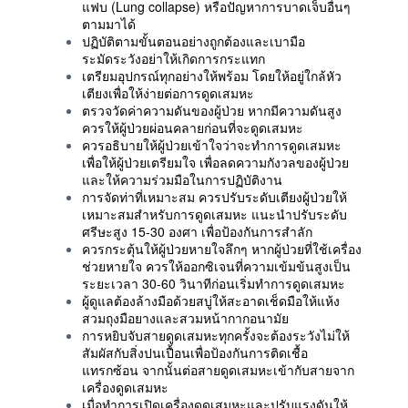
แฟบ (Lung collapse) หรือปัญหาการบาดเจ็บอื่นๆ
ตามมาได้
ปฏิบัติตามขั้นตอนอย่างถูกต้องและเบามือ
ระมัดระวังอย่าให้เกิดการกระแทก
เตรียมอุปกรณ์ทุกอย่างให้พร้อม โดยให้อยู่ใกล้หัว
เตียงเพื่อให้ง่ายต่อการดูดเสมหะ
ตรวจวัดค่าความดันของผู้ป่วย หากมีความดันสูง
ควรให้ผู้ป่วยผ่อนคลายก่อนที่จะดูดเสมหะ
ควรอธิบายให้ผู้ป่วยเข้าใจว่าจะทำการดูดเสมหะ
เพื่อให้ผู้ป่วยเตรียมใจ เพื่อลดความกังวลของผู้ป่วย
และให้ความร่วมมือในการปฏิบัติงาน
การจัดท่าที่เหมาะสม ควรปรับระดับเตียงผู้ป่วยให้
เหมาะสมสำหรับการดูดเสมหะ แนะนำปรับระดับ
ศรีษะสูง 15-30 องศา เพื่อป้องกันการสำลัก
ควรกระตุ้นให้ผู้ป่วยหายใจลึกๆ หากผู้ป่วยที่ใช้เครื่อง
ช่วยหายใจ ควรให้ออกซิเจนที่ความเข้มข้นสูงเป็น
ระยะเวลา 30-60 วินาทีก่อนเริ่มทำการดูดเสมหะ
ผู้ดูแลต้องล้างมือด้วยสบู่ให้สะอาดเช็ดมือให้แห้ง
สวมถุงมือยางและสวมหน้ากากอนามัย
การหยิบจับสายดูดเสมหะทุกครั้งจะต้องระวังไม่ให้
สัมผัสกับสิ่งปนเปื้อนเพื่อป้องกันการติดเชื้อ
แทรกซ้อน จากนั้นต่อสายดูดเสมหะเข้ากับสายจาก
เครื่องดูดเสมหะ
เมื่อทำการเปิดเครื่องดูดเสมหะและปรับแรงดันให้