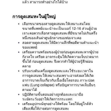
แล้ว สามารถทำอย่างไรได้บ้าง
การดูดเสมหะในผู้ใหญ่
เลือกขนาดของสายดูดเสมหะให้เหมาะสมโดย
ขนาดที่แพทย์แนะนำจะเป็นเบอร์ 12-16 ส่วนผู้ป่วย
เจาะคอควรเลือกสายดูดเสมหะที่มีขนาดไม่เกินครึ่ง
หนึ่งของเส้นผ่าศูนย์กลางของท่อเจาะคอ
สอดสายดูดเสมหะให้มีความลึกที่พอดีตามคำแนะนำ
ของแพทย์
เตรียมความพร้อมของผู้ป่วยก่อนดูดเสมหะหากผู้ป่วย
กังวลใจ เครียด อาจกระตุ้นให้เกิดความเจ็บปวดมาก
ขึ้นได้ ก่อนดูดเสมหะ จึงควรทำให้ผู้ป่วยรู้สึกผ่อน
คลาย
ปรับแรงดันเครื่องดูดเสมหะและใช้ระยะเวลาใน
การดูดเสมหะให้เหมาะสมเพราะอาจส่งผลให้เกิด
อาการบาดเจ็บเกี่ยวกับเนื้อเยื่อโดยรอบ ภาวะปอด
แฟบ (Lung collapse) หรือปัญหาการบาดเจ็บอื่นๆ
ตามมาได้
ปฏิบัติตามขั้นตอนอย่างถูกต้องและเบามือ
ระมัดระวังอย่าให้เกิดการกระแทก
เตรียมอุปกรณ์ทุกอย่างให้พร้อม โดยให้อยู่ใกล้หัว
เตียงเพื่อให้ง่ายต่อการดูดเสมหะ