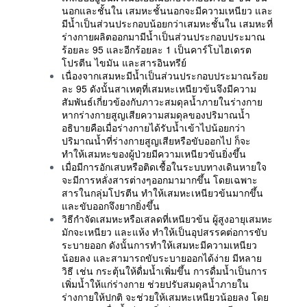
นอกและชั้นใน เสมหะชั้นนอกจะมีความเหนียว และ
มีน้ำเป็นส่วนประกอบน้อยกว่าเสมหะชั้นใน เสมหะที่
ร่างกายผลิตออกมามีน้ำเป็นส่วนประกอบประมาณ
ร้อยละ 95 และอีกร้อยละ 1 เป็นคาร์โบไฮเดรต
โปรตีน ไขมัน และสารอินทรีย์
เนื่องจากเสมหะมีน้ำเป็นส่วนประกอบประมาณร้อย
ละ 95 ดังนั้นสาเหตุที่เสมหะเหนียวข้นจึงมีความ
สัมพันธ์เกี่ยวข้องกับภาวะสมดุลน้ำภายในร่างกาย
หากร่างกายสูญเสียความสมดุลของปริมาณน้ำ
อธิบายคือเมื่อร่างกายได้รับน้ำเข้าไปน้อยกว่า
ปริมาณน้ำที่ร่างกายสูญเสียหรือขับออกไป ก็จะ
ทำให้เสมหะของผู้ป่วยมีความเหนียวข้นยิ่งขึ้น
เมื่อมีการอักเสบหรือติดเชื้อในระบบทางเดินหายใจ
จะมีการหลั่งสารต่างๆออกมามากขึ้น โดยเฉพาะ
สารในกลุ่มโปรตีน ทำให้เสมหะเหนียวข้นมากขึ้น
และขับออกจึงยากยิ่งขึ้น
วิธีกำจัดเสมหะหรือเสลดที่เหนียวข้น ผู้สูงอายุเสมหะ
มักจะเหนียว และแห้ง ทำให้เป็นอุปสรรคต่อการขับ
ระบายออก ดังนั้นการทำให้เสมหะมีความเหนียว
น้อยลง และสามารถขับระบายออกได้ง่าย มีหลาย
วิธี เช่น กระตุ้นให้ดื่มน้ำเพิ่มขึ้น การดื่มน้ำเป็นการ
เพิ่มน้ำให้แก่ร่างกาย ช่วยปรับสมดุลน้ำภายใน
ร่างกายให้ปกติ จะช่วยให้เสมหะเหนียวน้อยลง โดย