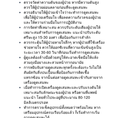
ตรวจวัดค่าความดันของผู้ป่วย หากมีความดันสูง
ควรให้ผู้ป่วยผ่อนคลายก่อนที่จะดูดเสมหะ
ควรอธิบายให้ผู้ป่วยเข้าใจว่าจะทำการดูดเสมหะ
เพื่อให้ผู้ป่วยเตรียมใจ เพื่อลดความกังวลของผู้ป่วย
และให้ความร่วมมือในการปฏิบัติงาน
การจัดท่าที่เหมาะสม ควรปรับระดับเตียงผู้ป่วยให้
เหมาะสมสำหรับการดูดเสมหะ แนะนำปรับระดับ
ศรีษะสูง 15-30 องศา เพื่อป้องกันการสำลัก
ควรกระตุ้นให้ผู้ป่วยหายใจลึกๆ หากผู้ป่วยที่ใช้เครื่อง
ช่วยหายใจ ควรให้ออกซิเจนที่ความเข้มข้นสูงเป็น
ระยะเวลา 30-60 วินาทีก่อนเริ่มทำการดูดเสมหะ
ผู้ดูแลต้องล้างมือด้วยสบู่ให้สะอาดเช็ดมือให้แห้ง
สวมถุงมือยางและสวมหน้ากากอนามัย
การหยิบจับสายดูดเสมหะทุกครั้งจะต้องระวังไม่ให้
สัมผัสกับสิ่งปนเปื้อนเพื่อป้องกันการติดเชื้อ
แทรกซ้อน จากนั้นต่อสายดูดเสมหะเข้ากับสายจาก
เครื่องดูดเสมหะ
เมื่อทำการเปิดเครื่องดูดเสมหะและปรับแรงดันให้
เหมาะสมกับลักษณะของผู้ป่วย หรือตามที่แพทย์
แนะนำ โดยทั่วไปจะอยู่ที่ประมาณ 80-120
มิลลิเมตรปรอท
ทำการตรวจเช็คอุปกรณ์ทั้งหมดว่าพร้อมไหม หาก
เตรียมอุปกรณ์ครบเรียบร้อยแล้ว ก็เริ่มทำการเริ่ม
การดูดเสมหะได้