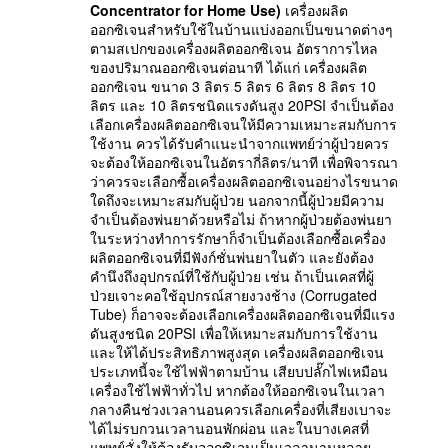
Concentrator for Home Use)
เครื่องผลิต
ออกซิเจนสำหรับใช้ในบ้านแบ่งออกเป็นขนาดต่างๆ
ตามสเปกของเครื่องผลิตออกซิเจน อัตราการไหล
ของปริมาณออกซิเจนต่อนาที ได้แก่ เครื่องผลิต
ออกซิเจน ขนาด 3 ลิตร 5 ลิตร 6 ลิตร 8 ลิตร 10
ลิตร และ 10 ลิตรชนิดแรงดันสูง 20PSI จำเป็นต้อง
เลือกเครื่องผลิตออกซิเจนให้มีความเหมาะสมกับการ
ใช้งาน ควรได้รับคำแนะนำจากแพทย์ว่าผู้ป่วยควร
จะต้องให้ออกซิเจนในอัตรากี่ลิตร/นาที เพื่อพิจารณา
ว่าควรจะเลือกซื้อเครื่องผลิตออกซิเจนอย่างไรขนาด
ใดถึงจะเหมาะสมกับผู้ป่วย นอกจากนี้ผู้ป่วยมีความ
จำเป็นต้องพ่นยาด้วยหรือไม่ ถ้าหากผู้ป่วยต้องพ่นยา
ในระหว่างทำการรักษาก็จำเป็นต้องเลือกซื้อเครื่อง
ผลิตออกซิเจนที่มีฟังก์ชั่นพ่นยาในตัว และยังต้อง
คำนึงถึงอุปกรณ์ที่ใช้กับผู้ป่วย เช่น ถ้าเป็นเคสที่ผู้
ป่วยเจาะคอใช้อุปกรณ์สายงวงช้าง (Corrugated
Tube) ก็อาจจะต้องเลือกเครื่องผลิตออกซิเจนที่มีแรง
ดันสูงชนิด 20PSI เพื่อให้เหมาะสมกับการใช้งาน
และให้ได้ประสิทธิภาพสูงสุด เครื่องผลิตออกซิเจน
ประเภทนี้จะใช้ไฟฟ้าตามบ้าน เสียบปลั๊กไฟเหมือน
เครื่องใช้ไฟฟ้าทั่วไป หากต้องให้ออกซิเจนในเวลา
กลางคืนช่วงเวลานอนควรเลือกเครื่องที่เสียงเบาจะ
ได้ไม่รบกวนเวลานอนพักผ่อน และในบางเคสที่
แพทย์สั่งให้ต้องรับออกซิเจนเป็นเวลานานหลาย