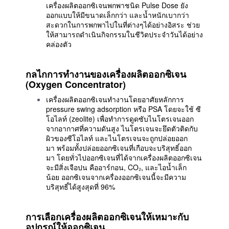
เครื่องผลิตออกซิเจนพกพาชนิด Pulse Dose ยัง
ออกแบบให้มีขนาดเล็กกว่า และน้ำหนักเบากว่า
สะดวกในการพกพาไปในที่ต่างๆได้อย่างอิสระ ช่วย
ให้สามารถดำเนินกิจกรรมในชีวิตประจำวันได้อย่าง
คล่องตัว
กลไกการทำงานของเครื่องผลิตออกซิเจน
(Oxygen Concentrator)
เครื่องผลิตออกซิเจนทำงานโดยอาศัยหลักการ
pressure swing adsorption หรือ PSA โดยจะใช้ ซี
โอไลท์ (zeolite) เพื่อทำการดูดซับไนโตรเจนออก
จากอากาศที่ความดันสูง ไนโตรเจนจะยึดตัวติดกับ
ผิวของซีโอไลท์ และไนโตรเจนจะถูกปล่อยออก
มา พร้อมทั้งปล่อยออกซิเจนที่เกือบจะบริสุทธิ์ออก
มา โดยทั่วไปออกซิเจนที่ได้จากเครื่องผลิตออกซิเจน
จะมีสิ่งเจือปน คืออาร์กอน, CO₂, และไอน้ำเล็ก
น้อย ออกซิเจนจากเครื่องออกซิเจนนี้จะมีความ
บริสุทธิ์ได้สูงสุดที่ 96%
การเลือกเครื่องผลิตออกซิเจนให้เหมาะกับ
อุปกรณ์ให้ออกซิเจน