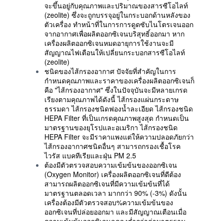
จะขึ้นอยู่กับคุณภาพและปริมาณของสารซีโอไลท์
(zeolite) ซึ่งจะถูกบรรจุอยู่ในกระบอกด้านหลังของ
ตัวเครื่อง ทำหน้าที่ในการการดูดซับไนโตรเจนออก
จากอากาศเพื่อผลิตออกซิเจนบริสุทธิ์ออกมา หาก
เครื่องผลิตออกซิเจนหมดอายุการใช้งานจะมี
สัญญาณไฟเตือนให้เปลี่ยนกระบอกสารซีโอไลท์
(zeolite)
ชนิดของไส้กรองอากาศ ปัจจัยที่สำคัญในการ
กำหนดคุณภาพและราคาของเครื่องผลิตออกซิเจนก็
คือ "ไส้กรองอากาศ" ซึ่งในปัจจุบันจะมีหลายเกรด
เรียงตามคุณภาพได้ดังนี้ ไส้กรองแผ่นกระดาษ
ธรรมดา ไส้กรองชนิดฟองน้ำละเอียด ไส้กรองชนิด
HEPA Filter ที่เป็นเกรดคุณภาพสูงสุด กำหนดเป็น
มาตรฐานของยุโรปและอเมริกา ไส้กรองชนิด
HEPA Filter จะมีราคาแพงแต่ให้ความปลอดภัยกว่า
ไส้กรองอากาศชนิดอื่นๆ สามารถกรองเชื้อโรค
ไวรัส แบคทีเรียและฝุ่น PM 2.5
ต้องมีตัวตรวจสอบความเข้มข้นของออกซิเจน
(Oxygen Monitor) เครื่องผลิตออกซิเจนที่ดีต้อง
สามารถผลิตออกซิเจนที่มีความเข้มข้นที่ได้
มาตรฐานตลอดเวลา มากกว่า 90% (-3%) ดังนั้น
เครื่องต้องมีตัวตรวจสอบ%ความเข้มข้นของ
ออกซิเจนที่ปล่อยออกมา และมีสัญญาณเตือนเมื่อ
ความเข้มข้นออกซิเจนลดลงต่ำกว่าค่ามาตรฐาน