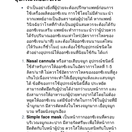
จำเป็นอย่างยิ่งที่ผู้ป่วยจะต้องปรึกษาแพทย์ก่อนการ
ใช้เครื่องผลิตออกซิเจน การใช้โดยไม่มีคำแนะนำ
จากแพทย์อาจเป็นอันตรายต่อผู้ป่วยได้ หากแพทย์
วินิจฉัยว่าโรคที่กำลังเป็นอยู่นั่นสมควรจะต้องได้รับ
ออกซิเจนเสริม แพทย์จะทำการแนะนำว่าผู้ป่วยควร
ได้รับปริมาณออกซิเจนเท่าไหร่(อัตราการไหลของ
ออกซิเจน/นาที) และต้องให้ออกซิเจนนานแค่ไหน
(ให้วันละกี่ชั่วโมง) และต้องใช้กับอุปกรณ์ชนิดใด
ตัวอย่างอุปกรณ์ให้ออกซิเจนที่นิยมใช้กัน ได้แก่
Nasal cannula
หรือสายเสียบจมูก อุปกรณ์ชนิดนี้
ใช้สำหรับการให้ออกซิเจนในอัตราการไหลที่ 1-5
ลิตร/นาที ไม่ควรใช้อัตราการไหลของออกซิเจนที่สูง
เกินไปเนื่องจากจะทำให้เยื่อบุจมูกแห้งและแสบจมูก
ได้ ข้อดีของการใช้อุปกรณ์ชนิดนี้คือ ประหยัด
สามารถติดยึดกับผู้ป่วยได้ง่ายกว่าแบบหน้ากาก และ
ยังสามารถให้อาหารแก่ผู้ป่วยทางปากได้โดยไม่ต้อง
หยุดให้ออกซิเจน แต่มีข้อจำกัดในการใช้ในผู้ป่วยที่มี
น้ำมูกมาก มีสารคัดหลั่งในโพรงจมูกมาก เยื่อบุจมูก
บวม หรือผนังจมูกเอียง
Simple face mask
เป็นหน้ากากออกซิเจนที่ครอบ
บริเวณจมูกและปาก มีสายรัดศรีษะเพื่อให้หน้ากาก
ยึดติดกับใบหน้าผู้ป่วย ควรใส่ให้แนบสนิทกับใบหน้า