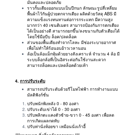
มั่นคงและปลอดภัย
ราวกั้นเตียงออกแบบเป็นปีกนก ลักษณะรูปสี่เหลี่ยม
พื้นผ้าไว้กันผู้ป่วยตกจากเตียง ผลิตด้วยวัสดุ ABS มี
ความแข็งแรงทนทานต่อการกระแทก มีความสูง
มากกว่า 40 เซนติเมตร สามารถป้องกันการตกเตียง
ได้เป็นอย่างดี สามารถยกขึ้น/ลงขนานกับตัวเตียงได้
โดยใช้มือบีบ ล็อค/ปลดล็อค
ส่วนของพื้นเตียงทำจากโลหะ มีช่องระบายอากาศ
เพื่อไม่ทำให้ร้อนอบอ้าวเวลานอน
ล้อเป็นล้อแม็กหุ้มด้วยยางสังเคราะห์ จำนวน 4 ล้อ มี
ระบบล็อกล้อที่เป็นอิสระต่อกันใช้งานสะดวก
สามารถล็อคและปลดล็อคด้วยเท้า
4.
การปรับระดับ
สามารถปรับระดับด้วยรีโมทไฟฟ้า การทำงานแบบ
มัลติฟังก์ชั่น
ปรับพนักพิงหลัง 0 - 80 องศา
ปรับระดับเข่าได้ 0 - 30 องศา
ปรับพลิกตะแคงตัวซ้าย-ขวา 0 - 45 องศา เพื่อลด
การเกิดแผลกดทับ
ปรับท่านั่งห้อยขา เหมือนนั่งเก้าอี้
***หมายเหตุ สิ่งที่ลูกค้าควรทราบ ***