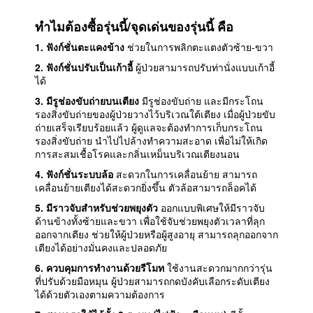
ทำไมต้องซื้อรุ่นนี้/จุดเด่นของรุ่นนี้ คือ
1. ฟังก์ชั่นตะแคงข้าง
ช่วยในการพลิกตะแตงตัวซ้าย-ขวา
2. ฟังก์ชั่นปรับเป็นเก้าอี้
ผู้ป่วยสามารถปรับท่านั่งแบบเก้าอี้
ได้
3. มีรูช่องขับถ่ายบนเตียง
มีรูช่องขับถ่าย และมีกระโถน
รองสิ่งขับถ่ายของผู้ป่วยวางไว้บริเวณใต้เตียง เมื่อผู้ป่วยขับ
ถ่ายเสร็จเรียบร้อยแล้ว ผู้ดูแลจะต้องทำการเก็บกระโถน
รองสิ่งขับถ่าย นำไปไปล้างทำความสะอาด เพื่อไม่ให้เกิด
การสะสมเชื้อโรคและกลิ่นเหม็นบริเวณเตียงนอน
4. ฟังก์ชั่นระบบล้อ
สะดวกในการเคลื่อนย้าย สามารถ
เคลื่อนย้ายเตียงได้สะดวกยิ่งขึ้น ตัวล้อสามารถล็อคได้
5. มีราวจับสำหรับช่วยพยุงตัว
ออกแบบพิเศษให้มีราวจับ
ด้านข้างทั้งซ้ายและขวา เพื่อใช้จับช่วยพยุงตัวเวลาที่ลุก
ออกจากเตียง ช่วยให้ผู้ป่วยหรือผู้สูงอายุ สามารถลุกออกจาก
เตียงได้อย่างมั่นคงและปลอดภัย
6. ควบคุมการทำงานด้วยรีโมท
ใช้งานสะดวกมากกว่ารุ่น
ที่ปรับด้วยมือหมุน ผู้ป่วยสามารถกดบังคับเลือกระดับเตียง
ได้ด้วยตัวเองตามความต้องการ