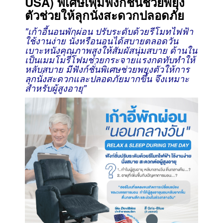
USA) พิเศษเพิ่มฟังก์ชั่นช่วยพยุง
ตัวช่วยให้ลุกนั่งสะดวกปลอดภัย
"เก้าอี้นอนพักผ่อน ปรับระดับด้วยรีโมทไฟฟ้า
ใช้งานง่าย นั่งหรือนอนได้สบายตลอดวัน
เบาะหนังคุณภาพสูงให้สัมผัสนุ่มสบาย ด้านใน
เป็นเมมโมรี่โฟมช่วยกระจายแรงกดทับทำให้
หลับสบาย มีฟังก์ชั่นพิเศษ
ช่วยพยุงตัวให้การ
ลุกนั่ง
สะดวกและปลอดภัยมากขึ้น จึง
เหมาะ
สำหรับผู้สูงอายุ
"