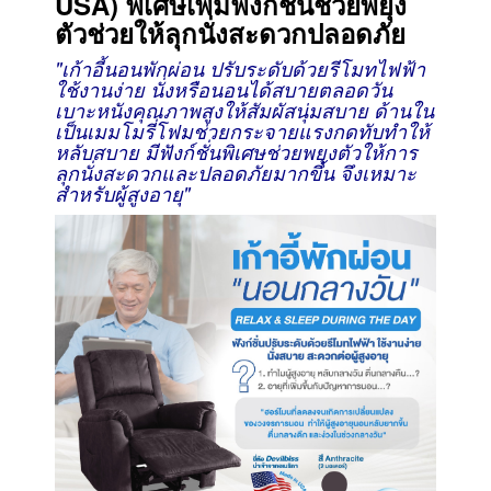
USA) พิเศษเพิ่มฟังก์ชั่นช่วยพยุง
ตัวช่วยให้ลุกนั่งสะดวกปลอดภัย
"เก้าอี้นอนพักผ่อน ปรับระดับด้วยรีโมทไฟฟ้า
ใช้งานง่าย นั่งหรือนอนได้สบายตลอดวัน
เบาะหนังคุณภาพสูงให้สัมผัสนุ่มสบาย ด้านใน
เป็นเมมโมรี่โฟมช่วยกระจายแรงกดทับทำให้
หลับสบาย มีฟังก์ชั่นพิเศษ
ช่วยพยุงตัวให้การ
ลุกนั่ง
สะดวกและปลอดภัยมากขึ้น จึง
เหมาะ
สำหรับผู้สูงอายุ
"