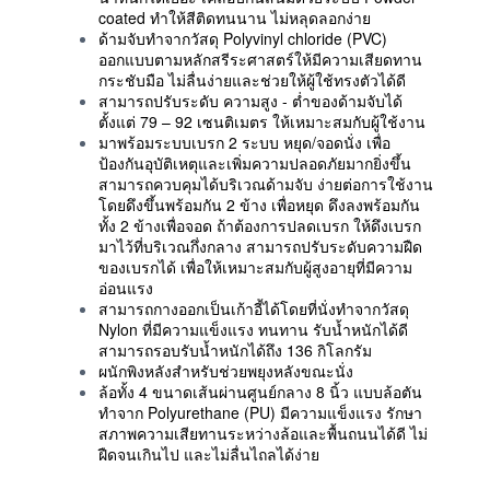
coated ทำให้สีติดทนนาน ไม่หลุดลอกง่าย
ด้ามจับทำจากวัสดุ Polyvinyl chloride (PVC)
ออกแบบตามหลักสรีระศาสตร์ให้มีความเสียดทาน
กระชับมือ ไม่ลื่นง่ายและช่วยให้ผู้ใช้ทรงตัวได้ดี
สามารถปรับระดับ ความสูง - ต่ำของด้ามจับได้
ตั้งแต่ 79 – 92 เซนติเมตร ให้เหมาะสมกับผู้ใช้งาน
มาพร้อมระบบเบรก 2 ระบบ หยุด/จอดนั่ง เพื่อ
ป้องกันอุบัติเหตุและเพิ่มความปลอดภัยมากยิ่งขึ้น
สามารถควบคุมได้บริเวณด้ามจับ ง่ายต่อการใช้งาน
โดยดึงขึ้นพร้อมกัน 2 ข้าง เพื่อหยุด ดึงลงพร้อมกัน
ทั้ง 2 ข้างเพื่อจอด ถ้าต้องการปลดเบรก ให้ดึงเบรก
มาไว้ที่บริเวณกึ่งกลาง สามารถปรับระดับความฝืด
ของเบรกได้ เพื่อให้เหมาะสมกับผู้สูงอายุที่มีความ
อ่อนแรง
สามารถกางออกเป็นเก้าอี้ได้โดยที่นั่งทำจากวัสดุ
Nylon ที่มีความแข็งแรง ทนทาน รับน้ำหนักได้ดี
สามารถรอบรับน้ำหนักได้ถึง 136 กิโลกรัม
ผนักพิงหลังสำหรับช่วยพยุงหลังขณะนั่ง
ล้อทั้ง 4 ขนาดเส้นผ่านศูนย์กลาง 8 นิ้ว แบบล้อตัน
ทำจาก Polyurethane (PU) มีความแข็งแรง รักษา
สภาพความเสียทานระหว่างล้อและพื้นถนนได้ดี ไม่
ฝืดจนเกินไป และไม่ลื่นไถลได้ง่าย