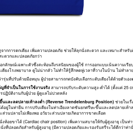
หตุจากการตกเตียง เพิ่มความปลอดภัย ช่วยให้ลุกนั่งสะดวก และเหมาะสำหรับผู้ห
ั่งสะดวกและปลอดภัยกว่า
ีเอกลักษณ์เฉพาะตัวซึ่งสะท้อนถึงรสนิยมของผู้ใช้ การออกแบบเน้นความเรียบ
ียงโรงพยาบาล ดูไม่น่ากลัว ไม่ทำให้รู้สึกหดหู่เวลาที่วางในบ้าน ไม่ท
รุ่นที่ปรับด้วยมือหมุน ผู้ป่วยสามารถกดบังคับเลือกระดับเตียงได้ด้วยตัวเ
ำคัญที่จำเป็นในการใช้งานจริง
สามารถปรับระดับความสูง-ต่ำได้ (ตั้งแต่ 25 
ปฏิบัติงานกับผู้ป่วย ผู้ดูแลไม่ปวดหลัง
รีษะขึ้นและลดปลายเท้าลงต่ำ (Reverse Trendelenburg Position)
ช่วยในเรื
ม่ได้อยู่ในท่ายืน การปรับเตียงในท่าเอียงลาดชันยกศรีษะขึ้นและลดปลายเท
อวัยวะส่วนปลายไม่เพียงพอ อวัยวะส่วนปลายเกิดอาการขาดเลือด
่งห้อยขาได้ (Cardiac chair position) เพิ่มความสบายให้กับผู้สูงอายุ เป็นท่า
ั่งที่ปลอดภัยสำหรับผู้สูงอายุ (มีความปลอดภัยและรองรับสรีระได้ดีกว่าท่านั่