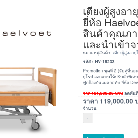
เตียงผู้สูงอา
ยี่ห้อ Haelvo
สินค้าคุณภา
และนำเข้าจ
หมวดหมู่สินค้า:
เตียงผู้สูงอาย
รหัส : HV-16233
Promotion ชุดที่ 2 (จับคู่ที
ยุโรป ออกแบบให้ปรับต่ำพิเศษ
ฟูกป้องกันแผลกดทับ ยี่ห้อ De
จาก
181,900.00
บาท
ลดทันท
ราคา
119,000.00
บ
จำนวน
-