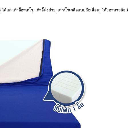
แก่ เก้าอี้อาบน้ำ, เก้าอี้นั่งถ่าย, เสาน้ำเกลือแบบล้อเลื่อน, โต๊ะอาหารล้อเลื